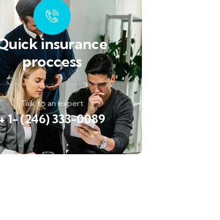
Quick insurance
proccess
Talk to an expert
+ 1- (246) 333-0089