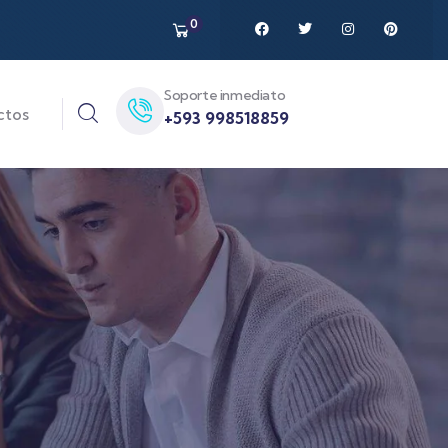
0
Soporte inmediato
ctos
+593 998518859